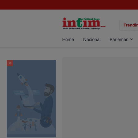
gan Sabu di Pangkalan Bun, Dua Pelaku Diamankan
Trendin
Home
Nasional
Parlemen