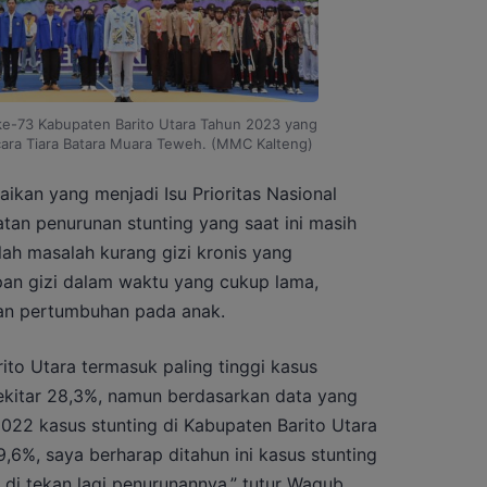
 ke-73 Kabupaten Barito Utara Tahun 2023 yang
cara Tiara Batara Muara Teweh. (MMC Kalteng)
aikan yang menjadi
Isu Prioritas Nasional
atan penurunan stunting
yang saat ini masih
alah masalah kurang gizi kronis yang
an gizi dalam waktu yang cukup lama,
an pertumbuhan pada anak.
to Utara termasuk paling tinggi kasus
sekitar 28,3%, namun berdasarkan data yang
022 kasus stunting di Kabupaten Barito Utara
6%, saya berharap ditahun ini kasus stunting
 di tekan lagi penurunannya,” tutur Wagub.