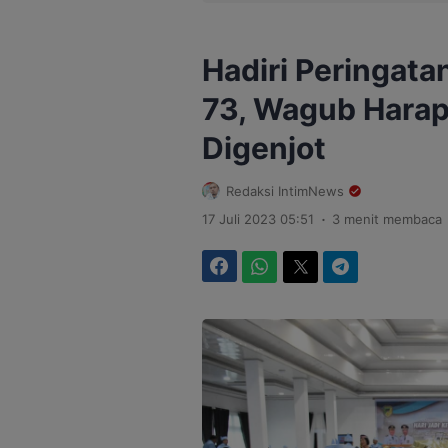
Hadiri Peringata
73, Wagub Hara
Digenjot
Redaksi IntimNews
.
17 Juli 2023 05:51
3 menit membaca
Facebook
WhatsApp
Twitter
Telegram