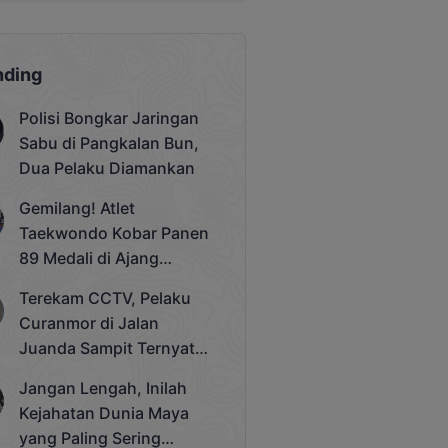
nding
Polisi Bongkar Jaringan
Sabu di Pangkalan Bun,
Dua Pelaku Diamankan
Gemilang! Atlet
Taekwondo Kobar Panen
89 Medali di Ajang
Bergengsi Rektor Unda
Terekam CCTV, Pelaku
Cup 2025
Curanmor di Jalan
Juanda Sampit Ternyata
Seorang PNS
Jangan Lengah, Inilah
Kejahatan Dunia Maya
yang Paling Sering