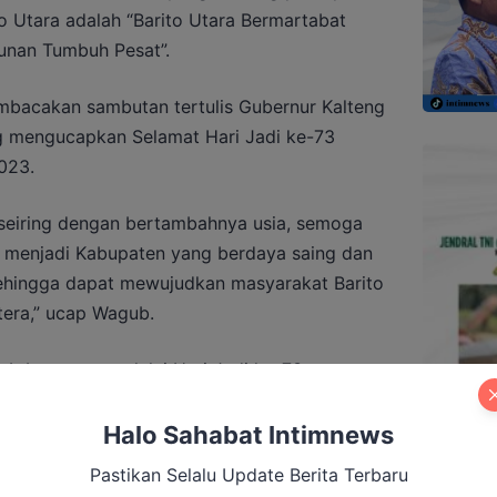
o Utara adalah “Barito Utara Bermartabat
nan Tumbuh Pesat”.
bacakan sambutan tertulis Gubernur Kalteng
g
mengucapkan Selamat
Hari Jadi ke-73
023.
 seiring dengan bertambahnya usia, semoga
 menjadi Kabupaten yang berdaya saing dan
ehingga dapat mewujudkan masyarakat Barito
htera,” ucap Wagub.
b berpesan melalui Hari Jadi ke-73
apkan mampu menjaga dan menurunkan laju
ksanakan langkah-langkah strategis
Halo Sahabat Intimnews
sehingga tingkat daya beli dan konsumsi
Pastikan Selalu Update Berita Terbaru