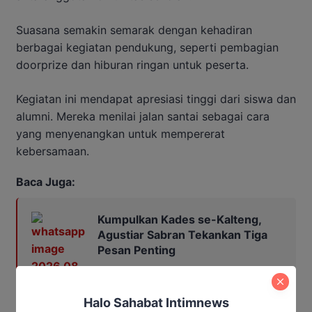
Suasana semakin semarak dengan kehadiran
berbagai kegiatan pendukung, seperti pembagian
doorprize dan hiburan ringan untuk peserta.
Kegiatan ini mendapat apresiasi tinggi dari siswa dan
alumni. Mereka menilai jalan santai sebagai cara
yang menyenangkan untuk mempererat
kebersamaan.
Baca Juga:
Kumpulkan Kades se-Kalteng,
Agustiar Sabran Tekankan Tiga
Pesan Penting
Dengan suksesnya perayaan ini, SMA Negeri 1
Halo Sahabat Intimnews