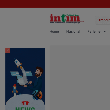
gan Sabu di Pangkalan Bun, Dua Pelaku Diamankan
Trendin
Home
Nasional
Parlemen