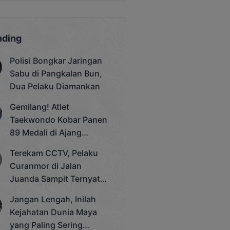
nding
Polisi Bongkar Jaringan
Sabu di Pangkalan Bun,
Dua Pelaku Diamankan
Gemilang! Atlet
Taekwondo Kobar Panen
89 Medali di Ajang
Bergengsi Rektor Unda
Terekam CCTV, Pelaku
Cup 2025
Curanmor di Jalan
Juanda Sampit Ternyata
Seorang PNS
Jangan Lengah, Inilah
Kejahatan Dunia Maya
yang Paling Sering