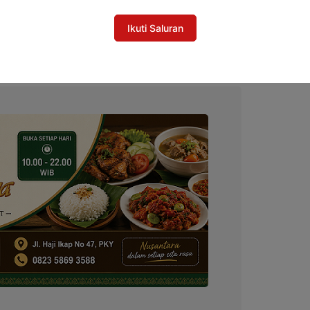
mukan Bukti Korupsi Dana Hibah KPU
Ikuti Saluran
 dengan Pilkada