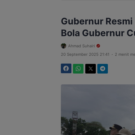
Gubernur Resmi
Bola Gubernur C
Ahmad Suhairi
.
20 September 2025 21:41
2 menit m
Facebook
WhatsApp
Twitter
Telegram