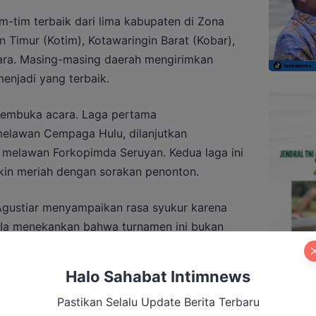
-tim terbaik dari lima kabupaten di Zona
n Timur (Kotim), Kotawaringin Barat (Kobar),
ra. Masing-masing daerah mengirimkan
menjadi yang terbaik.
pembuka acara. Laga pertama
lawan Cempaga Hulu, dilanjutkan
melawan Forkopimda Seruyan. Kedua laga ini
in meriah dengan sorakan penonton.
gustiar menyampaikan rasa syukur karena
 Ia menekankan bahwa turnamen ini bukan
etapi menjadi simbol persatuan, kebersamaan,
daerah.
Halo Sahabat Intimnews
Pastikan Selalu Update Berita Terbaru