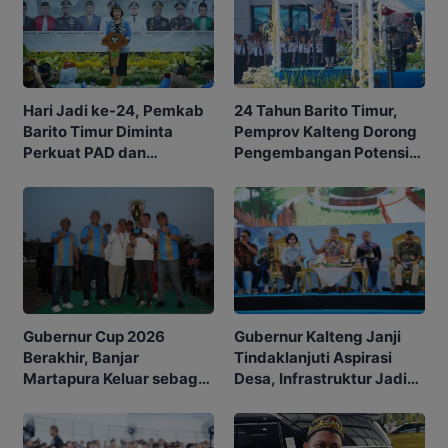
Hari Jadi ke-24, Pemkab
24 Tahun Barito Timur,
Barito Timur Diminta
Pemprov Kalteng Dorong
Perkuat PAD dan
Pengembangan Potensi
Waspadai Karhutla
Daerah
Gubernur Kalteng Janji
Gubernur Cup 2026
Tindaklanjuti Aspirasi
Berakhir, Banjar
Desa, Infrastruktur Jadi
Martapura Keluar sebagai
Prioritas
Juara