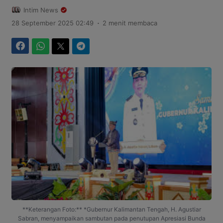
Intim News
.
28 September 2025 02:49
2 menit membaca
Facebook
WhatsApp
Twitter
Telegram
**Keterangan Foto:** *Gubernur Kalimantan Tengah, H. Agustiar
Sabran, menyampaikan sambutan pada penutupan Apresiasi Bunda