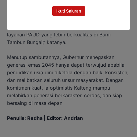
Ikuti Saluran
“Mari kita semua terus berjuang bersama, bekerja
bersama, dan bersinergi bersama, dengan penuh
semangat dan sepenuh hati, untuk memajukan
layanan PAUD yang lebih berkualitas di Bumi
Tambun Bungai,” katanya.
Menutup sambutannya, Gubernur menegaskan
generasi emas 2045 hanya dapat terwujud apabila
pendidikan usia dini dikelola dengan baik, konsisten,
dan melibatkan seluruh unsur masyarakat. Dengan
komitmen kuat, ia optimistis Kalteng mampu
melahirkan generasi berkarakter, cerdas, dan siap
bersaing di masa depan.
Penulis: Redha | Editor: Andrian