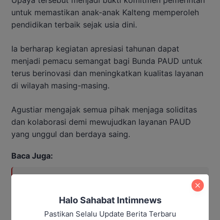
Upaya tersebut menjadi bukti komitmen pemerintah
untuk memastikan anak-anak Kalteng memperoleh
pendidikan terbaik sejak usia dini.
Ia berharap kegiatan apresiasi tahunan dapat
menjadi pemacu semangat bagi Bunda PAUD untuk
terus berinovasi dan meningkatkan kualitas layanan
di wilayah masing-masing.
Agustiar mengajak semua pihak menjaga soliditas
dan kolaborasi demi mewujudkan layanan PAUD
yang unggul dan berdaya saing.
Baca Juga:
Gubernur Kalteng Janji
Tindaklanjuti Aspirasi Desa,
Halo Sahabat Intimnews
Infrastruktur Jadi Prioritas
Pastikan Selalu Update Berita Terbaru