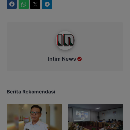
Facebook
WhatsApp
Twitter
Telegram
Intim News
Intim News
Berita Rekomendasi