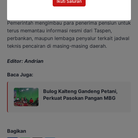
Ikuti Saluran
Rp4.957.100.
Pemerintah mengimbau para penerima pensiun untuk
terus memantau informasi resmi dari Taspen,
perbankan, maupun lembaga penyalur terkait jadwal
teknis pencairan di masing-masing daerah.
Editor: Andrian
Baca Juga:
Bulog Kalteng Gandeng Petani,
Perkuat Pasokan Pangan MBG
Bagikan