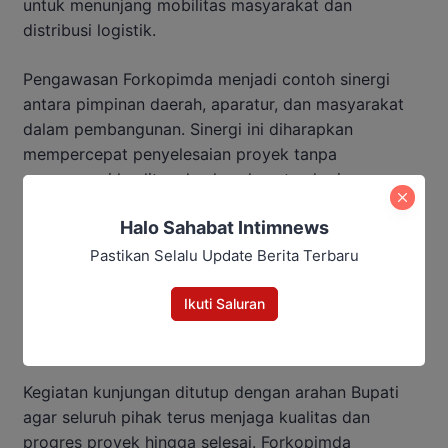
untuk menunjang mobilitas masyarakat dan
distribusi logistik.
Pengawasan Forkopimda menjadi contoh sinergi
antara pimpinan daerah, aparatur, dan masyarakat
dalam pembangunan. Sinergi ini diharapkan
mempercepat penyelesaian proyek tanpa
mengurangi kualitas dan keselamatan kerja.
Baca Juga:
Halo Sahabat Intimnews
Pastikan Selalu Update Berita Terbaru
Bupati Barut Tegaskan 5 Raperda
Jadi Fondasi Pembangunan 5
Ikuti Saluran
Tahun
Kegiatan kunjungan ditutup dengan arahan Bupati
agar seluruh pihak terus menjaga kualitas dan
progres proyek hingga selesai. Forkopimda