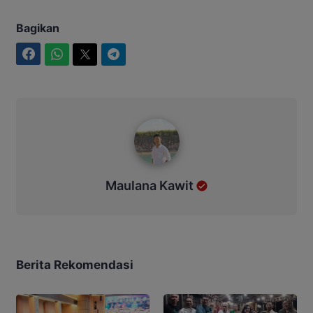
Bagikan
Facebook
WhatsApp
Twitter
Telegram
Maulana Kawit
Maulana Kawit
Berita Rekomendasi