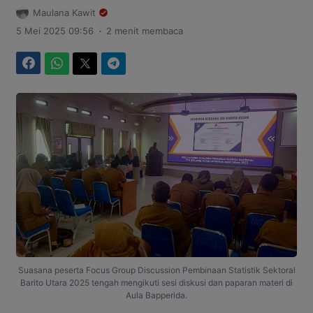
Maulana Kawit
.
5 Mei 2025 09:56
2 menit membaca
Facebook
WhatsApp
Twitter
Telegram
Suasana peserta Focus Group Discussion Pembinaan Statistik Sektoral
Barito Utara 2025 tengah mengikuti sesi diskusi dan paparan materi di
Aula Bapperida.