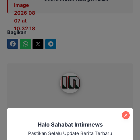
Bagikan
Facebook
WhatsApp
Twitter
Telegram
Intim News
Halo Sahabat Intimnews
Pastikan Selalu Update Berita Terbaru