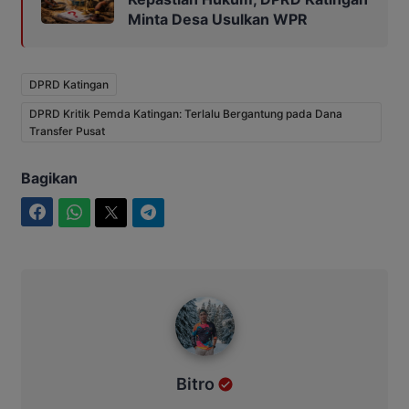
Minta Desa Usulkan WPR
DPRD Katingan
DPRD Kritik Pemda Katingan: Terlalu Bergantung pada Dana
Transfer Pusat
Bagikan
Facebook
WhatsApp
Twitter
Telegram
Bitro
Bitro