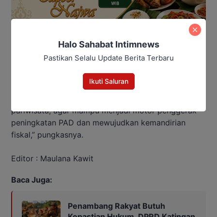
Halo Sahabat Intimnews
Pastikan Selalu Update Berita Terbaru
Ikuti Saluran
“Mulai dari sektor kehutanan, pertanian, hingga
pariwisata, agar mampu menjadi motor penggerak
peningkatan PAD dan mewujudkan kemandirian
fiskal,” pungkasnya.
Editor : Maulana Kawit
Baca Juga:
Penambang Rakyat Butuh
Kepastian Hukum, DPRD Katingan