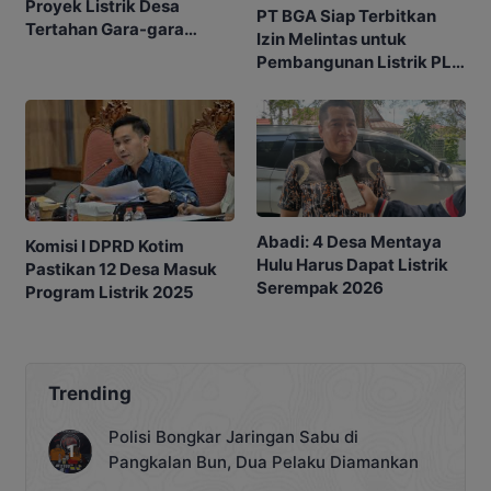
Proyek Listrik Desa
PT BGA Siap Terbitkan
Tertahan Gara-gara
Izin Melintas untuk
Lambannya Izin
Pembangunan Listrik PLN
Perusahaan
ke Desa Selucing
Abadi: 4 Desa Mentaya
Komisi I DPRD Kotim
Hulu Harus Dapat Listrik
Pastikan 12 Desa Masuk
Serempak 2026
Program Listrik 2025
Trending
Polisi Bongkar Jaringan Sabu di
Pangkalan Bun, Dua Pelaku Diamankan