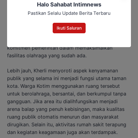
bukan taman kota. Pemerintah kabupaten sebaiknya
Halo Sahabat Intimnews
fokus menyelesaikan Sirkuit Sahati terlebih dahulu,
Pastikan Selalu Update Berita Terbaru
karena itu adalah aset publik yang dibiayai dari
APBD,” ujar Kherli.
Ikuti Saluran
Ia menilai wajar jika masyarakat mempertanyakan
komitmen pemerintah dalam memaksimalkan
fasilitas olahraga yang sudah ada.
Lebih jauh, Kherli menyoroti aspek kenyamanan
publik yang selama ini menjadi fungsi utama taman
kota. Warga Kotim menggunakan ruang tersebut
untuk berolahraga, bersantai, dan berkumpul tanpa
gangguan. Jika area itu dialihfungsikan menjadi
arena balap yang penuh kebisingan, maka kualitas
ruang publik otomatis menurun dan masyarakat
dirugikan. Selain itu, aktivitas rumah sakit terapung
dan kegiatan keagamaan juga akan terdampak.