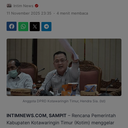
Intim News
.
11 November 2025 23:35
4 menit membaca
Facebook
WhatsApp
Twitter
Telegram
Anggota DPRD Kotawaringin Timur, Hendra Sia. (Ist)
INTIMNEWS.COM, SAMPIT
– Rencana Pemerintah
Kabupaten Kotawaringin Timur (Kotim) menggelar