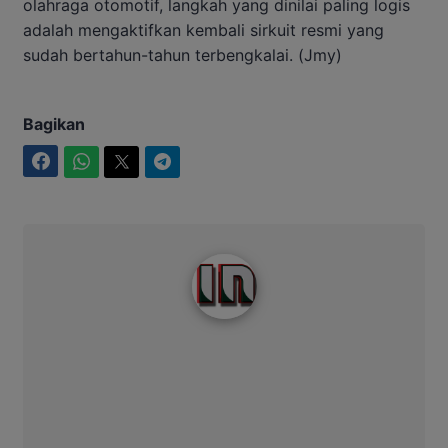
olahraga otomotif, langkah yang dinilai paling logis
adalah mengaktifkan kembali sirkuit resmi yang
sudah bertahun-tahun terbengkalai. (Jmy)
Bagikan
Facebook
WhatsApp
Twitter
Telegram
Intim News