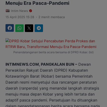
Menuju Era Pasca-Pandemi
Intim News
.
15 April 2025 15:28
2 menit membaca
Facebook
WhatsApp
Twitter
Telegram
Penandatanganan berita acara bersama di DPRD Kobar. (Ist)
INTIMNEWS.COM, PANGKALAN BUN –
Dewan
Perwakilan Rakyat Daerah (DPRD) Kabupaten
Kotawaringin Barat (Kobar) bersama Pemerintah
Daerah resmi menyetujui dua rancangan peraturan
daerah (ranperda) yang menandai langkah strategis
menuju masa depan Kobar yang lebih tertata dan
adaptif pasca pandemi. Persetujuan itu dituangkan
dalam penandatanganan berita acara bersama pada