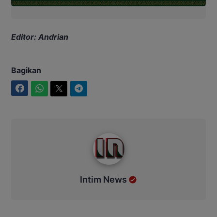
Editor: Andrian
Bagikan
Facebook
WhatsApp
Twitter
Telegram
Intim News
Intim News