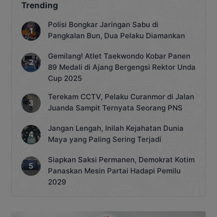
Trending
Polisi Bongkar Jaringan Sabu di
Pangkalan Bun, Dua Pelaku Diamankan
Gemilang! Atlet Taekwondo Kobar Panen
89 Medali di Ajang Bergengsi Rektor Unda
Cup 2025
Terekam CCTV, Pelaku Curanmor di Jalan
Juanda Sampit Ternyata Seorang PNS
Jangan Lengah, Inilah Kejahatan Dunia
Maya yang Paling Sering Terjadi
Siapkan Saksi Permanen, Demokrat Kotim
Panaskan Mesin Partai Hadapi Pemilu
2029