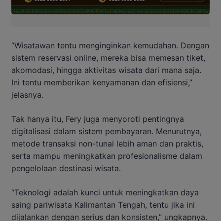
“Wisatawan tentu menginginkan kemudahan. Dengan
sistem reservasi online, mereka bisa memesan tiket,
akomodasi, hingga aktivitas wisata dari mana saja.
Ini tentu memberikan kenyamanan dan efisiensi,”
jelasnya.
Tak hanya itu, Fery juga menyoroti pentingnya
digitalisasi dalam sistem pembayaran. Menurutnya,
metode transaksi non-tunai lebih aman dan praktis,
serta mampu meningkatkan profesionalisme dalam
pengelolaan destinasi wisata.
“Teknologi adalah kunci untuk meningkatkan daya
saing pariwisata Kalimantan Tengah, tentu jika ini
dijalankan dengan serius dan konsisten,” ungkapnya.