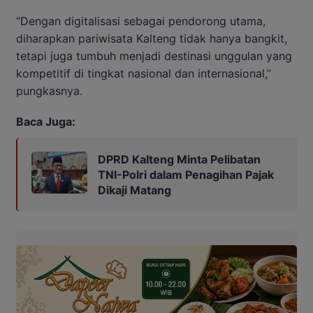
“Dengan digitalisasi sebagai pendorong utama,
diharapkan pariwisata Kalteng tidak hanya bangkit,
tetapi juga tumbuh menjadi destinasi unggulan yang
kompetitif di tingkat nasional dan internasional,”
pungkasnya.
Baca Juga:
DPRD Kalteng Minta Pelibatan
TNI-Polri dalam Penagihan Pajak
Dikaji Matang