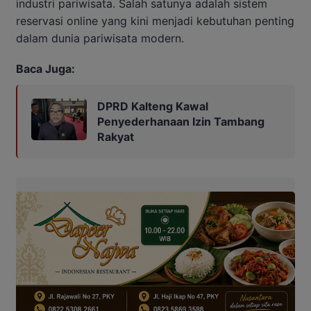
industri pariwisata. Salah satunya adalah sistem
reservasi online yang kini menjadi kebutuhan penting
dalam dunia pariwisata modern.
Baca Juga:
DPRD Kalteng Kawal
Penyederhanaan Izin Tambang
Rakyat