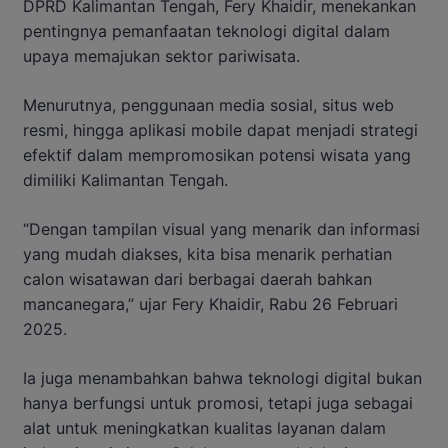
DPRD Kalimantan Tengah, Fery Khaidir, menekankan
pentingnya pemanfaatan teknologi digital dalam
upaya memajukan sektor pariwisata.
Menurutnya, penggunaan media sosial, situs web
resmi, hingga aplikasi mobile dapat menjadi strategi
efektif dalam mempromosikan potensi wisata yang
dimiliki Kalimantan Tengah.
“Dengan tampilan visual yang menarik dan informasi
yang mudah diakses, kita bisa menarik perhatian
calon wisatawan dari berbagai daerah bahkan
mancanegara,” ujar Fery Khaidir, Rabu 26 Februari
2025.
Ia juga menambahkan bahwa teknologi digital bukan
hanya berfungsi untuk promosi, tetapi juga sebagai
alat untuk meningkatkan kualitas layanan dalam