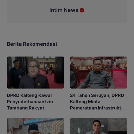
Intim News
Berita Rekomendasi
24 Tahun Seruyan, DPRD
DPRD Kalteng Kawal
Kalteng Minta
Penyederhanaan Izin
Pemerataan Infrastruktur
Tambang Rakyat
Jalan