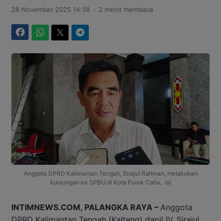
.
28 November 2025 14:38
2 menit membaca
Facebook
WhatsApp
Twitter
Telegram
Anggota DPRD Kalimantan Tengah, Sirajul Rahman, melakukan
kunjungan ke SPBU di Kota Puruk Cahu,. ist
INTIMNEWS.COM, PALANGKA RAYA –
Anggota
DPRD Kalimantan Tengah (Kalteng) dapil IV, Sirajul