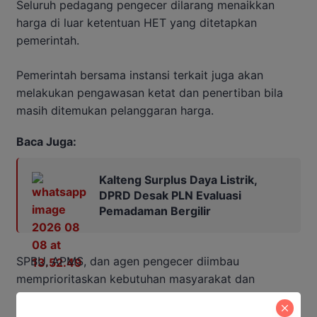
Seluruh pedagang pengecer dilarang menaikkan
harga di luar ketentuan HET yang ditetapkan
pemerintah.
Pemerintah bersama instansi terkait juga akan
melakukan pengawasan ketat dan penertiban bila
masih ditemukan pelanggaran harga.
Baca Juga:
Kalteng Surplus Daya Listrik,
DPRD Desak PLN Evaluasi
Pemadaman Bergilir
SPBU, APMS, dan agen pengecer diimbau
memprioritaskan kebutuhan masyarakat dan
angkutan umum dalam pengisian BBM.