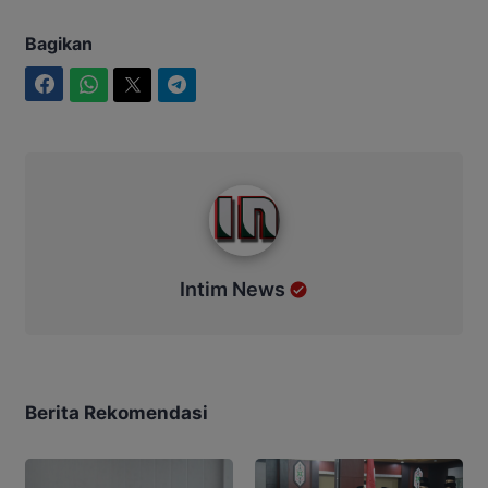
Bagikan
Facebook
WhatsApp
Twitter
Telegram
Intim News
Intim News
Berita Rekomendasi