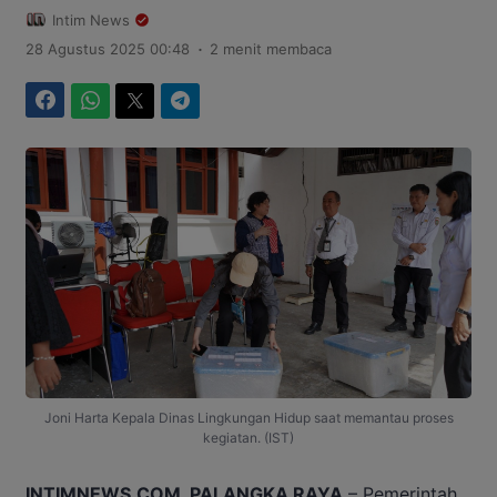
Intim News
.
28 Agustus 2025 00:48
2 menit membaca
Facebook
WhatsApp
Twitter
Telegram
Joni Harta Kepala Dinas Lingkungan Hidup saat memantau proses
kegiatan. (IST)
INTIMNEWS.COM, PALANGKA RAYA
– Pemerintah