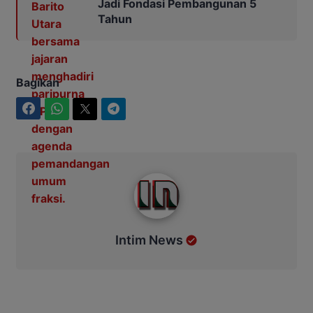
Jadi Fondasi Pembangunan 5
Tahun
Bagikan
Facebook
WhatsApp
Twitter
Telegram
Intim News
Intim News