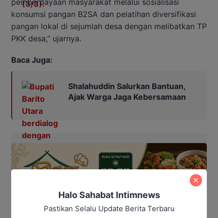
pemberdayaan masyarakat melalui sosialisasi
konsumsi pangan B2SA dan pelatihan diversifikasi
pangan lokal di sejumlah desa dengan melibatkan TP
PKK desa,” ujarnya.
Baca Juga:
Shalahuddin Salurkan Bantuan,
Ajak Warga Jaga Kebersamaan
Halo Sahabat Intimnews
Pastikan Selalu Update Berita Terbaru