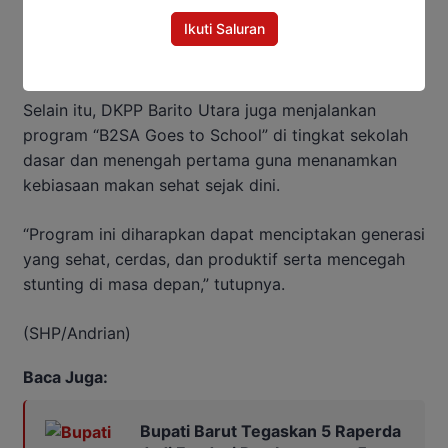
Ikuti Saluran
Selain itu, DKPP Barito Utara juga menjalankan
program “B2SA Goes to School” di tingkat sekolah
dasar dan menengah pertama guna menanamkan
kebiasaan makan sehat sejak dini.
“Program ini diharapkan dapat menciptakan generasi
yang sehat, cerdas, dan produktif serta mencegah
stunting di masa depan,” tutupnya.
(SHP/Andrian)
Baca Juga:
Bupati Barut Tegaskan 5 Raperda