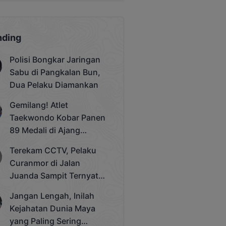
nding
Polisi Bongkar Jaringan
Sabu di Pangkalan Bun,
Dua Pelaku Diamankan
Gemilang! Atlet
Taekwondo Kobar Panen
89 Medali di Ajang
Bergengsi Rektor Unda
Terekam CCTV, Pelaku
Cup 2025
Curanmor di Jalan
Juanda Sampit Ternyata
Seorang PNS
Jangan Lengah, Inilah
Kejahatan Dunia Maya
yang Paling Sering