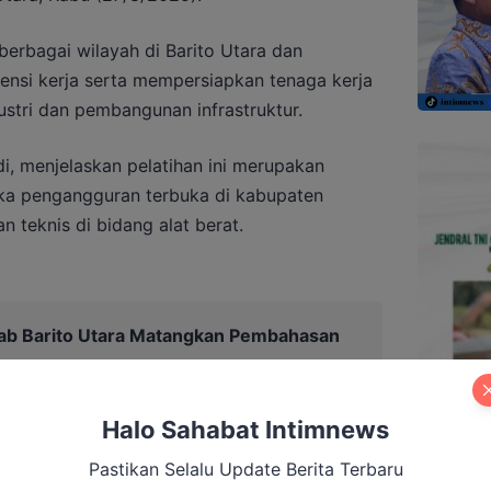
 berbagai wilayah di Barito Utara dan
nsi kerja serta mempersiapkan tenaga kerja
ustri dan pembangunan infrastruktur.
di, menjelaskan pelatihan ini merupakan
ka pengangguran terbuka di kabupaten
 teknis di bidang alat berat.
b Barito Utara Matangkan Pembahasan
Halo Sahabat Intimnews
Pastikan Selalu Update Berita Terbaru