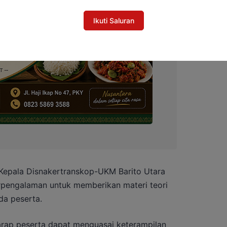
Ikuti Saluran
 Kepala Disnakertranskop-UKM Barito Utara
rpengalaman untuk memberikan materi teori
da peserta.
rharap peserta dapat menguasai keterampilan