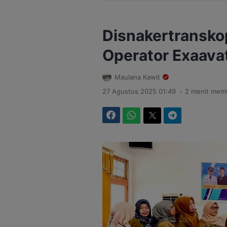
Disnakertranskop
Operator Exaava
Maulana Kawit
.
27 Agustus 2025 01:49
2 menit mem
Facebook
WhatsApp
Twitter
Telegram