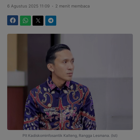
.
6 Agustus 2025 11:09
2 menit membaca
Facebook
WhatsApp
Twitter
Telegram
Plt Kadiskominfosantik Kalteng, Rangga Lesmana. (Ist)