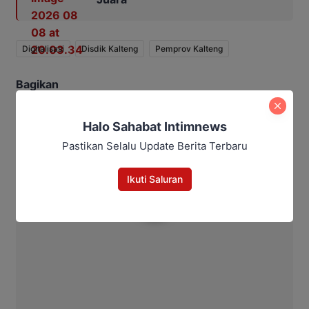
Digitalisasi
Disdik Kalteng
Pemprov Kalteng
Bagikan
Facebook
WhatsApp
Twitter
Telegram
Halo Sahabat Intimnews
Pastikan Selalu Update Berita Terbaru
Ikuti Saluran
Ahmad Suhairi