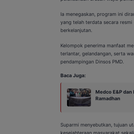
Ia menegaskan, program ini di
yang telah terdata secara resm
berkelanjutan.
Kelompok penerima manfaat melip
terlantar, gelandangan, serta w
pendampingan Dinsos PMD.
Baca Juga:
Medco E&P dan PW
Ramadhan
Suparmi menyebutkan, tujuan ut
kesejahteraan masyarakat sekal