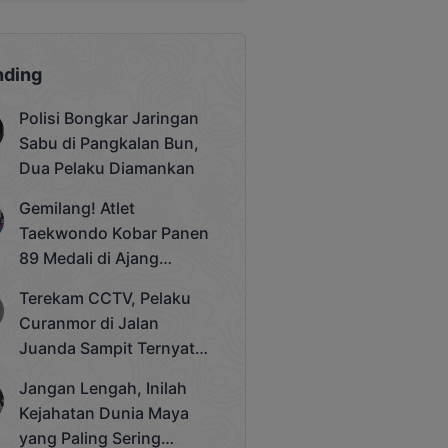
nding
Polisi Bongkar Jaringan
Sabu di Pangkalan Bun,
Dua Pelaku Diamankan
Gemilang! Atlet
Taekwondo Kobar Panen
89 Medali di Ajang
Bergengsi Rektor Unda
Terekam CCTV, Pelaku
Cup 2025
Curanmor di Jalan
Juanda Sampit Ternyata
Seorang PNS
Jangan Lengah, Inilah
Kejahatan Dunia Maya
yang Paling Sering