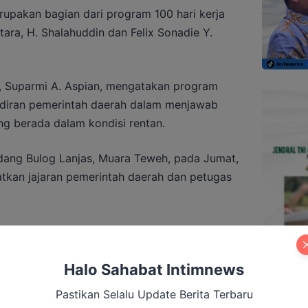
rupakan bagian dari program 100 hari kerja
tara, H. Shalahuddin dan Felix Sonadie Y.
, Suparmi A. Aspian, mengatakan program
adiran pemerintah daerah dalam menjawab
g berada dalam kondisi rentan.
udang Bulog Lanjas, Muara Teweh, pada Jumat,
tkan jajaran pemerintah daerah dan petugas
b Barito Utara Matangkan Pembahasan
Halo Sahabat Intimnews
Pastikan Selalu Update Berita Terbaru