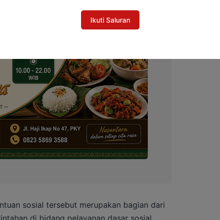
Ikuti Saluran
ntuan sosial tersebut merupakan bagian dari
ntahan di bidang pelayanan dasar sosial.