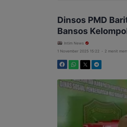
Dinsos PMD Barit
Bansos Kelompo
Intim News
.
1 November 2025 15:22
2 menit me
Facebook
WhatsApp
Twitter
Telegram