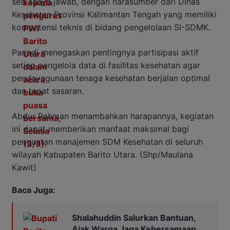
sesi tanya jawab, dengan narasumber dari Dinas
Kesehatan Provinsi Kalimantan Tengah yang memiliki
kompetensi teknis di bidang pengelolaan SI-SDMK.
Pariadi menegaskan pentingnya partisipasi aktif
setiap pengelola data di fasilitas kesehatan agar
pendayagunaan tenaga kesehatan berjalan optimal
dan tepat sasaran.
Abdur Rahman menambahkan harapannya, kegiatan
ini dapat memberikan manfaat maksimal bagi
penguatan manajemen SDM Kesehatan di seluruh
wilayah Kabupaten Barito Utara. (Shp/Maulana
Kawit)
Baca Juga:
Shalahuddin Salurkan Bantuan,
Ajak Warga Jaga Kebersamaan