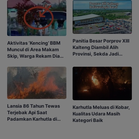
Terganggu
Panitia Besar Porprov Xlll
Aktivitas ‘Kencing’ BBM
Kalteng Diambil Alih
Muncul di Area Makam
Provinsi, Sekda Jadi
Skip, Warga Rekam Diam-
Ketua
diam
Lansia 86 Tahun Tewas
Karhutla Meluas di Kobar,
Terjebak Api Saat
Kualitas Udara Masih
Padamkan Karhutla di
Kategori Baik
Kebunnya