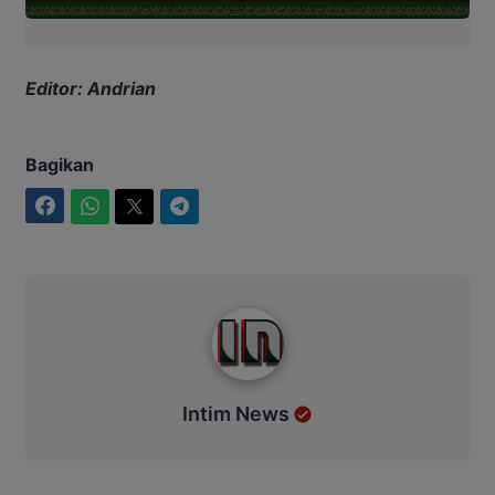
Editor: Andrian
Bagikan
Facebook
WhatsApp
Twitter
Telegram
Intim News
Intim News