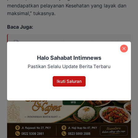
mendapatkan pelayanan Kesehatan yang layak dan
maksimal,” tukasnya.
Baca Juga:
Koperasi Merah Putih Bakal jadi
Penyalur Barang Subsidi, DPRD
Minta Dikelola Profesional
Halo Sahabat Intimnews
Pastikan Selalu Update Berita Terbaru
Ikuti Saluran