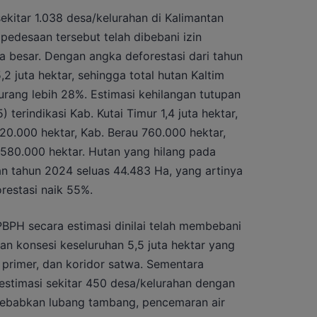
 sekitar 1.038 desa/kelurahan di Kalimantan
pedesaan tersebut telah dibebani izin
ala besar. Dengan angka deforestasi dari tahun
2 juta hektar, sehingga total hutan Kaltim
urang lebih 28%. Estimasi kehilangan tutupan
terindikasi Kab. Kutai Timur 1,4 juta hektar,
920.000 hektar, Kab. Berau 760.000 hektar,
 580.000 hektar. Hutan yang hilang pada
n tahun 2024 seluas 44.483 Ha, yang artinya
estasi naik 55%.
PH secara estimasi dinilai telah membebani
n konsesi keseluruhan 5,5 juta hektar yang
primer, dan koridor satwa. Sementara
stimasi sekitar 450 desa/kelurahan dengan
nyebabkan lubang tambang, pencemaran air