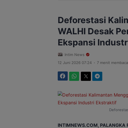
Deforestasi Kali
WALHI Desak Pe
Ekspansi Industri
Intim News
.
12 Juni 2026 07:24
7 menit membaca
Facebook
WhatsApp
Twitter
Telegram
Deforestas
INTIMNEWS.COM, PALANGKA 