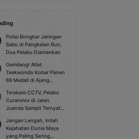
nding
Polisi Bongkar Jaringan
Sabu di Pangkalan Bun,
Dua Pelaku Diamankan
Gemilang! Atlet
Taekwondo Kobar Panen
89 Medali di Ajang
Bergengsi Rektor Unda
Terekam CCTV, Pelaku
Cup 2025
Curanmor di Jalan
Juanda Sampit Ternyata
Seorang PNS
Jangan Lengah, Inilah
Kejahatan Dunia Maya
yang Paling Sering