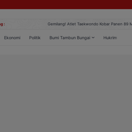
g :
Gemilang! Atlet Taekwondo Kobar Panen 89 Medali di Ajang Berge
Ekonomi
Politik
Bumi Tambun Bungai
Hukrim
Lif