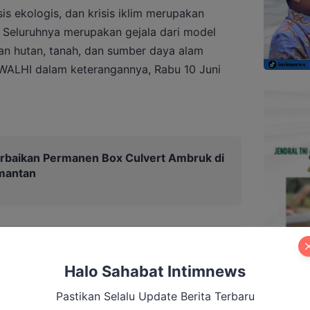
isis ekologis, dan krisis iklim merupakan
. Seluruhnya merupakan gejala dari model
 hutan, tanah, dan sumber daya alam
is WALHI dalam keterangannya, Rabu 10 Juni
rbaikan Permanen Box Culvert Ambruk di
imantan
Halo Sahabat Intimnews
Pastikan Selalu Update Berita Terbaru