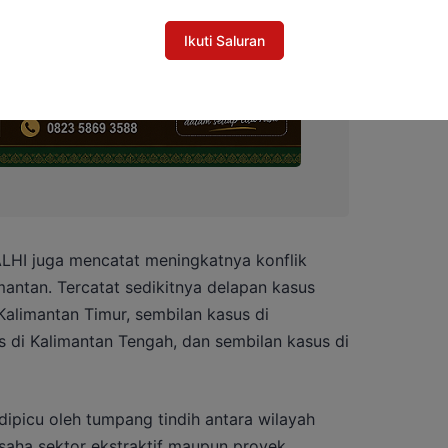
Ikuti Saluran
ALHI juga mencatat meningkatnya konflik
mantan. Tercatat sedikitnya delapan kasus
alimantan Timur, sembilan kasus di
s di Kalimantan Tengah, dan sembilan kasus di
dipicu oleh tumpang tindih antara wilayah
saha sektor ekstraktif maupun proyek