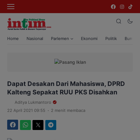
Home
Nasional
Parlemen
Ekonomi
Politik
Bumi T
Dapat Desakan Dari Mahasiswa, DPRD
Kalteng Sepakat RUU PKS Disahkan
Aditya Lukmantoro
.
22 April 2021 09:55
2 menit membaca
Facebook
WhatsApp
Twitter
Telegram