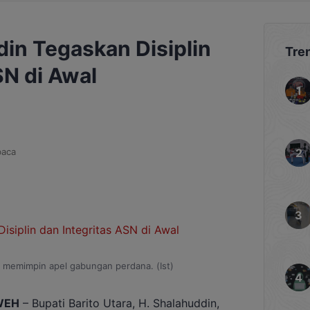
in Tegaskan Disiplin
Tre
SN di Awal
baca
t memimpin apel gabungan perdana. (Ist)
WEH
– Bupati Barito Utara, H. Shalahuddin,