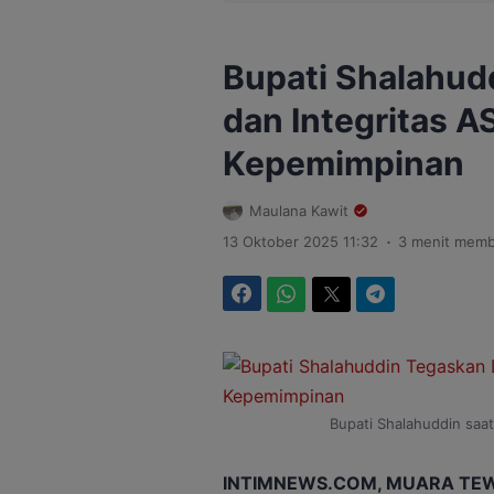
Bupati Shalahudd
dan Integritas A
Kepemimpinan
Maulana Kawit
.
13 Oktober 2025 11:32
3 menit mem
Facebook
WhatsApp
Twitter
Telegram
Bupati Shalahuddin saa
INTIMNEWS.COM, MUARA TE