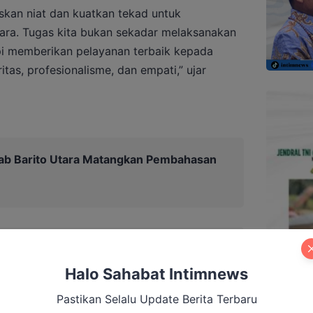
skan niat dan kuatkan tekad untuk
ara. Tugas kita bukan sekadar melaksanakan
api memberikan pelayanan terbaik kepada
tas, profesionalisme, dan empati,” ujar
b Barito Utara Matangkan Pembahasan
Halo Sahabat Intimnews
Pastikan Selalu Update Berita Terbaru