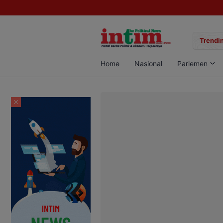
gan Sabu di Pangkalan Bun, Dua Pelaku Diamankan
Trendin
Home
Nasional
Parlemen