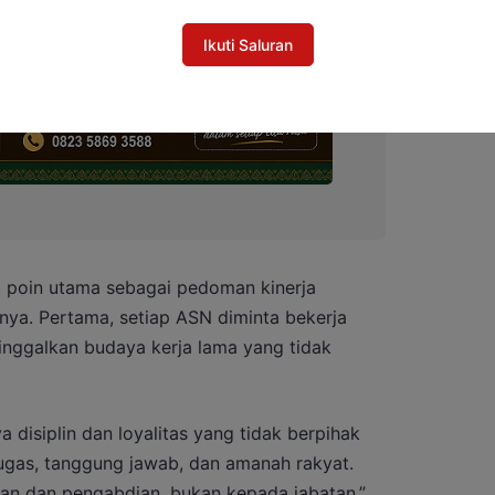
Ikuti Saluran
poin utama sebagai pedoman kinerja
nya. Pertama, setiap ASN diminta bekerja
nggalkan budaya kerja lama yang tidak
 disiplin dan loyalitas yang tidak berpihak
tugas, tanggung jawab, dan amanah rakyat.
aan dan pengabdian, bukan kepada jabatan,”