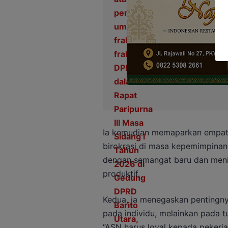
Ia kemudian memaparkan empat 
birokrasi di masa kepemimpinan
dengan semangat baru dan meni
produktif.
Kedua, ia menegaskan pentingnya
pada individu, melainkan pada 
“ASN harus loyal kepada pekerj