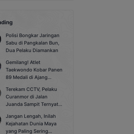
nding
Polisi Bongkar Jaringan
Sabu di Pangkalan Bun,
Dua Pelaku Diamankan
Gemilang! Atlet
Taekwondo Kobar Panen
89 Medali di Ajang
Bergengsi Rektor Unda
Terekam CCTV, Pelaku
Cup 2025
Curanmor di Jalan
Juanda Sampit Ternyata
Seorang PNS
Jangan Lengah, Inilah
Kejahatan Dunia Maya
yang Paling Sering