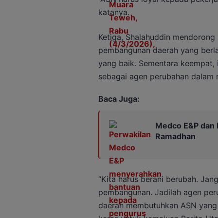
katanya.
Ketiga, Shalahuddin mendorong
pembangunan daerah yang berlan
yang baik. Sementara keempat, 
sebagai agen perubahan dalam r
Baca Juga:
Medco E&P dan PW
Ramadhan
“Kita harus berani berubah. Ja
pembangunan. Jadilah agen perub
daerah membutuhkan ASN yang be