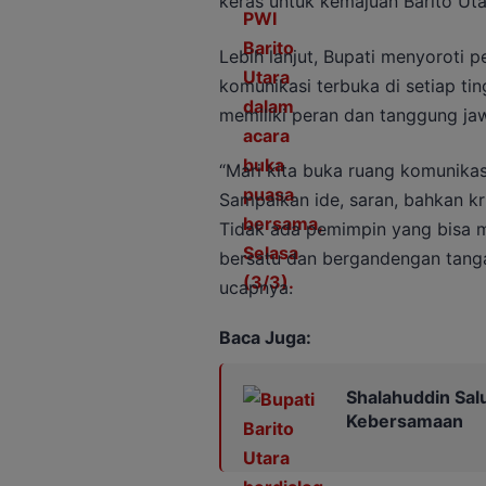
keras untuk kemajuan Barito Uta
Lebih lanjut, Bupati menyoroti p
komunikasi terbuka di setiap ti
memiliki peran dan tanggung j
“Mari kita buka ruang komunikas
Sampaikan ide, saran, bahkan kr
Tidak ada pemimpin yang bisa 
bersatu dan bergandengan tangan
ucapnya.
Baca Juga:
Shalahuddin Sal
Kebersamaan