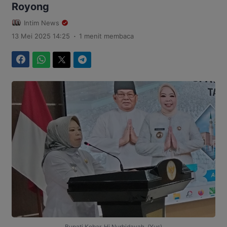
Royong
Intim News
.
13 Mei 2025 14:25
1 menit membaca
Facebook
WhatsApp
Twitter
Telegram
Bupati Kobar, Hj Nurhidayah. (Yus)