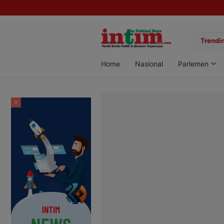
gan Sabu di Pangkalan Bun, Dua Pelaku Diamankan
Trendin
Home
Nasional
Parlemen