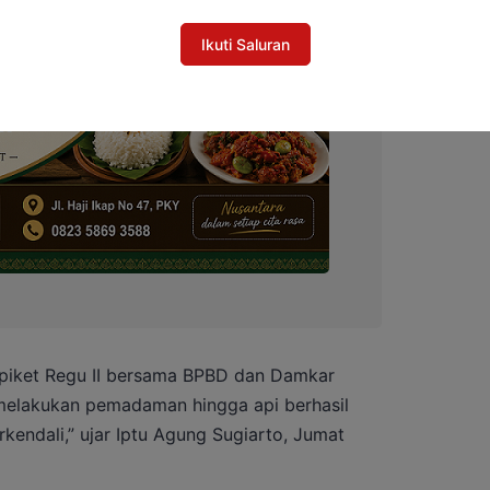
Ikuti Saluran
, piket Regu II bersama BPBD dan Damkar
elakukan pemadaman hingga api berhasil
kendali,” ujar Iptu Agung Sugiarto, Jumat