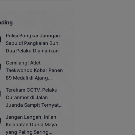
nding
Polisi Bongkar Jaringan
Sabu di Pangkalan Bun,
Dua Pelaku Diamankan
Gemilang! Atlet
Taekwondo Kobar Panen
89 Medali di Ajang
Bergengsi Rektor Unda
Terekam CCTV, Pelaku
Cup 2025
Curanmor di Jalan
Juanda Sampit Ternyata
Seorang PNS
Jangan Lengah, Inilah
Kejahatan Dunia Maya
yang Paling Sering