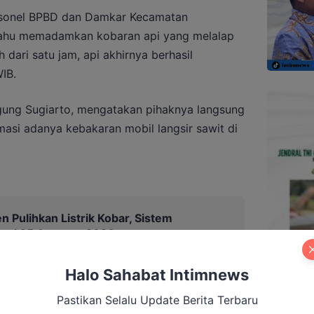
rsonel BPBD dan Damkar Kecamatan
hu memadamkan kobaran api yang melalap
 dari satu jam, api akhirnya berhasil
IB.
gung Sugiarto, mengatakan pihaknya langsung
asi adanya kebakaran mobil langsir sawit di
 Pulihkan Listrik Kobar, Sistem
mal 25 Agustus 2026
Halo Sahabat Intimnews
Pastikan Selalu Update Berita Terbaru