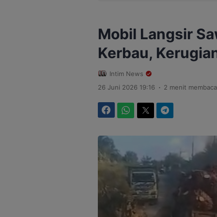
Mobil Langsir Sa
Kerbau, Kerugia
Intim News
.
26 Juni 2026 19:16
2 menit membaca
Facebook
WhatsApp
Twitter
Telegram