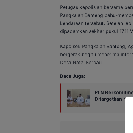
Petugas kepolisian bersama pe
Pangkalan Banteng bahu-memba
kendaraan tersebut. Setelah lebih
dipadamkan sekitar pukul 17.11 W
Kapolsek Pangkalan Banteng, A
bergerak begitu menerima inform
Desa Natai Kerbau.
Baca Juga:
PLN Berkomitmen
Ditargetkan Nor