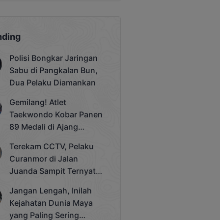
nding
Polisi Bongkar Jaringan
Sabu di Pangkalan Bun,
Dua Pelaku Diamankan
Gemilang! Atlet
Taekwondo Kobar Panen
89 Medali di Ajang
Bergengsi Rektor Unda
Terekam CCTV, Pelaku
Cup 2025
Curanmor di Jalan
Juanda Sampit Ternyata
Seorang PNS
Jangan Lengah, Inilah
Kejahatan Dunia Maya
yang Paling Sering