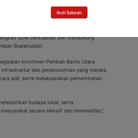
Ikuti Saluran
aras dengan program-program nasional dari
sia, Bapak Prabowo Subianto. Ini menunjukkan
ngkan SDM berkualitas dan mendukung
mbah Shalahuddin.
enegaskan komitmen Pemkab Barito Utara
nfrastruktur dan perekonomian yang merata,
ara adil, serta melaksanakan pemerintahan
melestarikan budaya lokal, serta
asyarakat secara inklusif dan berkeadilan,”