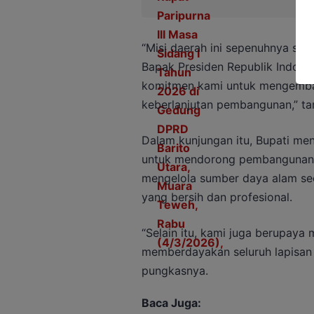
“Misi daerah ini sepenuhnya sel
Bapak Presiden Republik Indone
komitmen kami untuk mengemba
keberlanjutan pembangunan,” ta
Dalam kunjungan itu, Bupati m
untuk mendorong pembangunan i
mengelola sumber daya alam sec
yang bersih dan profesional.
“Selain itu, kami juga berupaya 
memberdayakan seluruh lapisan m
pungkasnya.
Baca Juga: