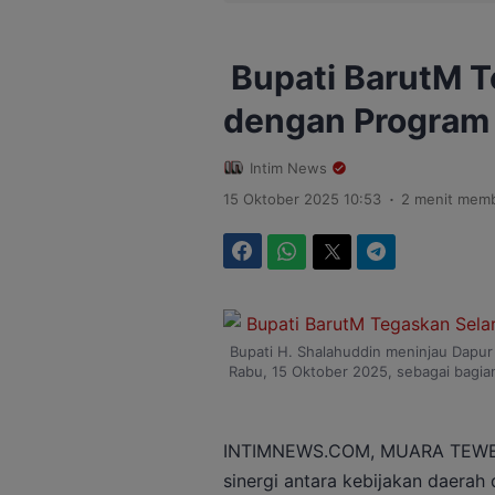
Bupati BarutM T
dengan Program 
Intim News
.
15 Oktober 2025 10:53
2 menit mem
Facebook
WhatsApp
Twitter
Telegram
Bupati H. Shalahuddin meninjau Dapur 
Rabu, 15 Oktober 2025, sebagai bagia
INTIMNEWS.COM, MUARA TEWEH 
sinergi antara kebijakan daerah