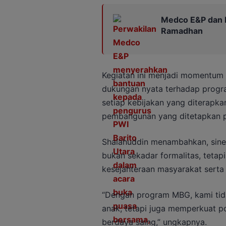
Medco E&P dan PW
Ramadhan
Kegiatan ini menjadi momentum
dukungan nyata terhadap progr
setiap kebijakan yang diterapkan
pembangunan yang ditetapkan p
Shalahuddin menambahkan, siner
bukan sekadar formalitas, tetap
kesejahteraan masyarakat serta 
“Dengan program MBG, kami tid
anak, tetapi juga memperkuat 
berdaya saing,” ungkapnya.