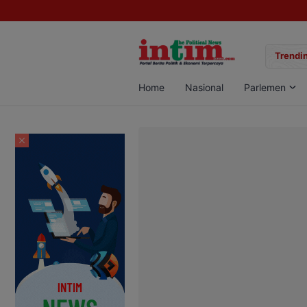
gan Sabu di Pangkalan Bun, Dua Pelaku Diamankan
Trendin
Home
Nasional
Parlemen