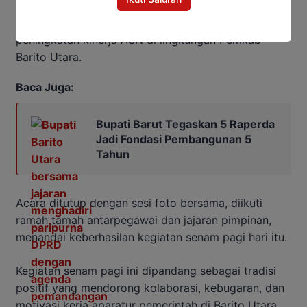
Usai senam, kegiatan dilanjutkan dengan
pengarahan singkat oleh Bupati mengenai strategi
peningkatan kinerja ASN di lingkungan Pemkab
Barito Utara.
Baca Juga:
Bupati Barut Tegaskan 5 Raperda
Jadi Fondasi Pembangunan 5
Tahun
Acara ditutup dengan sesi foto bersama, diikuti
ramah tamah antarpegawai dan jajaran pimpinan,
menandai keberhasilan kegiatan senam pagi hari itu.
Kegiatan senam pagi ini dipandang sebagai tradisi
positif yang mendorong kolaborasi, kebugaran, dan
motivasi kerja aparatur pemerintah di Barito Utara.