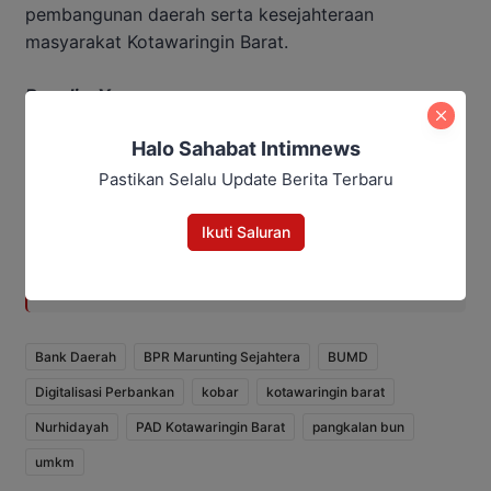
pembangunan daerah serta kesejahteraan
masyarakat Kotawaringin Barat.
Penulis: Yusro
Editor: Andrian
Halo Sahabat Intimnews
Baca Juga:
Pastikan Selalu Update Berita Terbaru
Antrean Panjang BBM di Kobar,
Ikuti Saluran
Seorang Perempuan Pingsan di
SPBU
Bank Daerah
BPR Marunting Sejahtera
BUMD
Digitalisasi Perbankan
kobar
kotawaringin barat
Nurhidayah
PAD Kotawaringin Barat
pangkalan bun
umkm