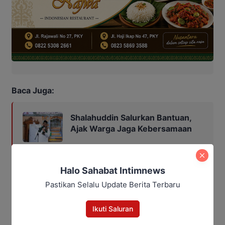
Baca Juga:
Shalahuddin Salurkan Bantuan,
Ajak Warga Jaga Kebersamaan
Halo Sahabat Intimnews
Bagikan
Pastikan Selalu Update Berita Terbaru
Facebook
WhatsApp
Twitter
Telegram
Ikuti Saluran