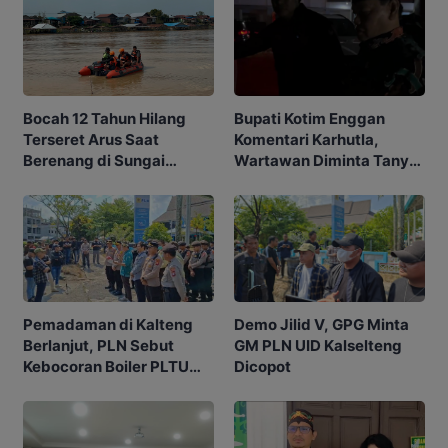
Bupati Kotim Enggan
Bocah 12 Tahun Hilang
Komentari Karhutla,
Terseret Arus Saat
Wartawan Diminta Tanya
Berenang di Sungai
ke Gubernur
Kahayan
Pemadaman di Kalteng
Demo Jilid V, GPG Minta
Berlanjut, PLN Sebut
GM PLN UID Kalselteng
Kebocoran Boiler PLTU
Dicopot
TPI jadi Penyebabnya