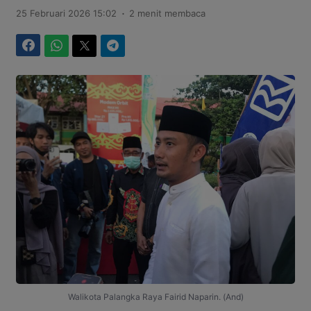
.
25 Februari 2026 15:02
2 menit membaca
Facebook
WhatsApp
Twitter
Telegram
Walikota Palangka Raya Fairid Naparin. (And)