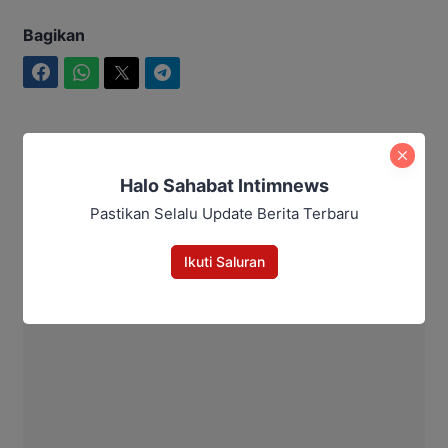
Bagikan
Facebook
WhatsApp
Twitter
Telegram
Intim News
Halo Sahabat Intimnews
Pastikan Selalu Update Berita Terbaru
Ikuti Saluran