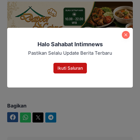
Halo Sahabat Intimnews
Pastikan Selalu Update Berita Terbaru
Ikuti Saluran
Editor: Andrian
Bagikan
Facebook
WhatsApp
Twitter
Telegram