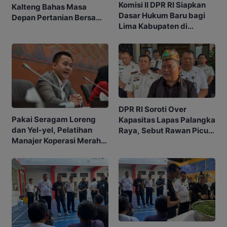
Komisi II DPR RI Siapkan
Kalteng Bahas Masa
Dasar Hukum Baru bagi
Depan Pertanian Bersama
Lima Kabupaten di
DPR RI
Kalteng
DPR RI Soroti Over
Pakai Seragam Loreng
Kapasitas Lapas Palangka
dan Yel-yel, Pelatihan
Raya, Sebut Rawan Picu
Manajer Koperasi Merah
Konflik
Putih Tuai Kritik DPR