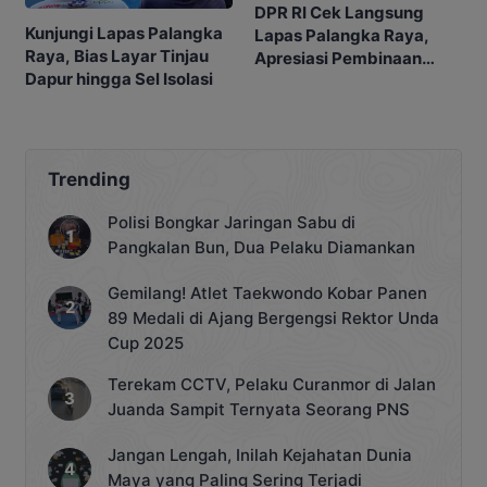
DPR RI Cek Langsung
Kunjungi Lapas Palangka
Lapas Palangka Raya,
Raya, Bias Layar Tinjau
Apresiasi Pembinaan
Dapur hingga Sel Isolasi
Kemandirian Warga
Binaan
Trending
Polisi Bongkar Jaringan Sabu di
Pangkalan Bun, Dua Pelaku Diamankan
Gemilang! Atlet Taekwondo Kobar Panen
89 Medali di Ajang Bergengsi Rektor Unda
Cup 2025
Terekam CCTV, Pelaku Curanmor di Jalan
Juanda Sampit Ternyata Seorang PNS
Jangan Lengah, Inilah Kejahatan Dunia
Maya yang Paling Sering Terjadi