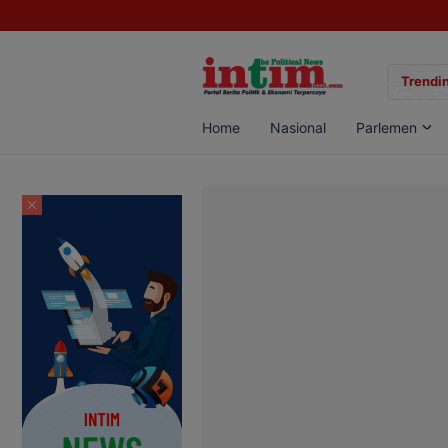
gan Sabu di Pangkalan Bun, Dua Pelaku Diamankan
Trendin
Home
Nasional
Parlemen