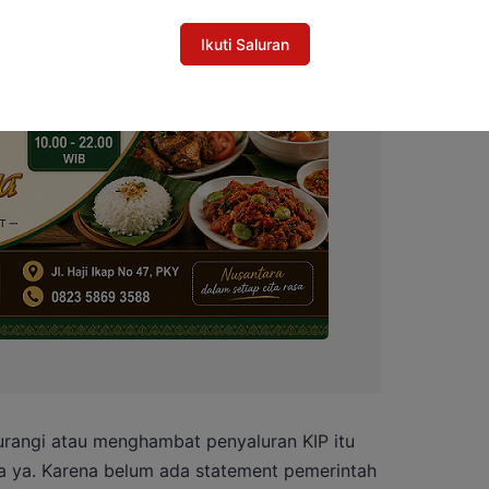
Ikuti Saluran
gurangi atau menghambat penyaluran KIP itu
a ya. Karena belum ada statement pemerintah