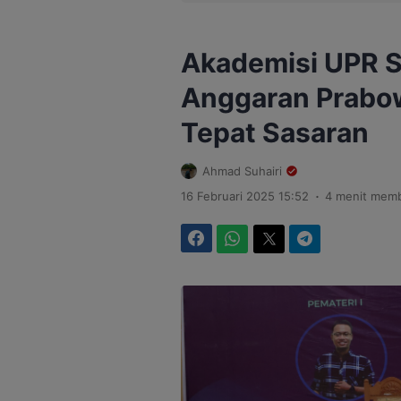
Akademisi UPR So
Anggaran Prabow
Tepat Sasaran
Ahmad Suhairi
.
16 Februari 2025 15:52
4 menit mem
Facebook
WhatsApp
Twitter
Telegram