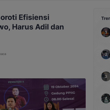
roti Efisiensi
Tre
o, Harus Adil dan
baca