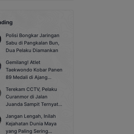
nding
Polisi Bongkar Jaringan
Sabu di Pangkalan Bun,
Dua Pelaku Diamankan
Gemilang! Atlet
Taekwondo Kobar Panen
89 Medali di Ajang
Bergengsi Rektor Unda
Terekam CCTV, Pelaku
Cup 2025
Curanmor di Jalan
Juanda Sampit Ternyata
Seorang PNS
Jangan Lengah, Inilah
Kejahatan Dunia Maya
yang Paling Sering