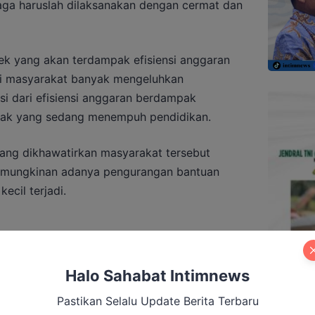
ga haruslah dilaksanakan dengan cermat dan
spek yang akan terdampak efisiensi anggaran
ini masyarakat banyak mengeluhkan
si dari efisiensi anggaran berdampak
nak yang sedang menempuh pendidikan.
ang dikhawatirkan masyarakat tersebut
i kemungkinan adanya pengurangan bantuan
ecil terjadi.
ggan Komentari Karhutla, Wartawan
Halo Sahabat Intimnews
e Gubernur
Pastikan Selalu Update Berita Terbaru