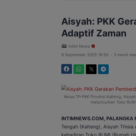
Aisyah: PKK Ge
Adaptif Zaman
Intim News
.
9 September 2025 18:50
3 menit me
Facebook
WhatsApp
Twitter
Telegram
Ketua TP-PKK Provinsi Kalteng, Aisyah
meluncurkan Toko RUMI 
INTIMNEWS.COM, PALANGKA 
Tengah (Kalteng), Aisyah Thisi
kehadiran Toko RUMI (Rumah Us