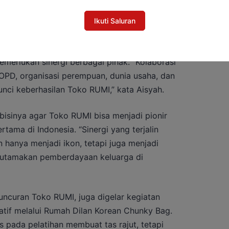
Ikuti Saluran
ayaan ekonomi keluarga tidak dapat
emerlukan sinergi berbagai pihak. “Kolaborasi
OPD, organisasi perempuan, dunia usaha, dan
nci keberhasilan Toko RUMI,” kata Aisyah.
sinya agar Toko RUMI bisa menjadi pionir
rtama di Indonesia. “Sinergi yang terjalin
anya menjadi ikon, tetapi juga menjadi
gutamakan pemberdayaan keluarga di
luncuran Toko RUMI, juga digelar kegiatan
tif melalui Rumah Dilan Korean Chunky Bag.
s pada pelatihan membuat tas rajut, tetapi