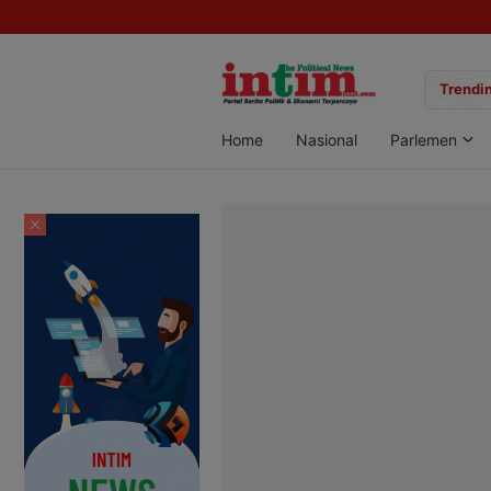
gan Sabu di Pangkalan Bun, Dua Pelaku Diamankan
Trendin
Home
Nasional
Parlemen