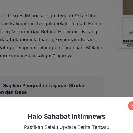
if Toko RUMI ini sejalan dengan Asta Cita
nan Kalimantan Tengah melalui filosofi Huma
etang Makmur dan Betang Harmoni. “Betang
kuat ekonomi keluarga, sementara Betang
yata perempuan dalam pembangunan. Melalui
an keduanya sekaligus,” ujarnya.
 Siapkan Penguatan Layanan Stroke
en dan Desa
Halo Sahabat Intimnews
Pastikan Selalu Update Berita Terbaru