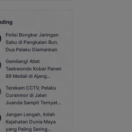
nding
Polisi Bongkar Jaringan
Sabu di Pangkalan Bun,
Dua Pelaku Diamankan
Gemilang! Atlet
Taekwondo Kobar Panen
89 Medali di Ajang
Bergengsi Rektor Unda
Terekam CCTV, Pelaku
Cup 2025
Curanmor di Jalan
Juanda Sampit Ternyata
Seorang PNS
Jangan Lengah, Inilah
Kejahatan Dunia Maya
yang Paling Sering