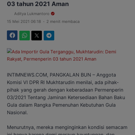
03 tahun 2021 Aman
Aditya Lukmantoro
.
15 Mei 2021 06:18
2 menit membaca
Facebook
WhatsApp
Twitter
Telegram
INTIMNEWS.COM, PANGKALAN BUN – Anggota
Komisi VI DPR RI Mukhtarudin menilai, ada pihak-
pihak yang gerah dengan keberadaan Permenperin
03/2021 Tentang Jaminan Ketersediaan Bahan Baku
Gula dalam Rangka Pemenuhan Kebutuhan Gula
Nasional.
Menurutnya, mereka menginginkan kondisi semacam
ini hanya karena demi meraup keuntungan, dan