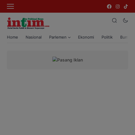
Home
Nasional
Parlemen
Ekonomi
Politik
Bumi T