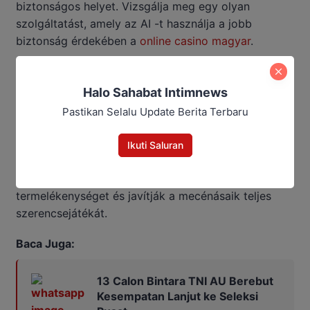
biztonságos helyet. Vizsgálja meg egy olyan
szolgáltatást, amely az AI -t használja a jobb
biztonság érdekében a
online casino magyar
.
címen.
Halo Sahabat Intimnews
Mivel az AI technológia tovább fejlődik, a
kaszinóknak tudatában kell lenniük a legújabb
Pastikan Selalu Update Berita Terbaru
fejleményekről, hogy életképesek maradjanak. Az AI
előnyeinek és megvalósításának megértése
Ikuti Saluran
elősegítheti a kaszinó vezetõinek olyan képzett
döntések meghozatalát, amelyek javítják az operatív
termelékenységet és javítják a mecénásaik teljes
szerencsejátékát.
Baca Juga:
13 Calon Bintara TNI AU Berebut
Kesempatan Lanjut ke Seleksi