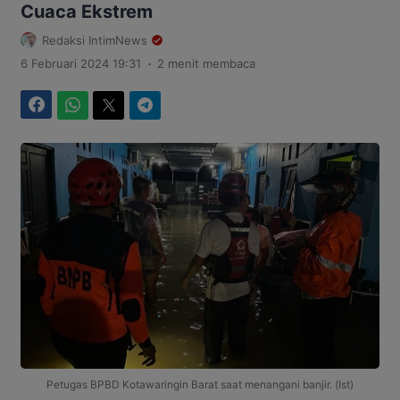
Cuaca Ekstrem
Redaksi IntimNews
.
6 Februari 2024 19:31
2 menit membaca
Facebook
WhatsApp
Twitter
Telegram
Petugas BPBD Kotawaringin Barat saat menangani banjir. (Ist)