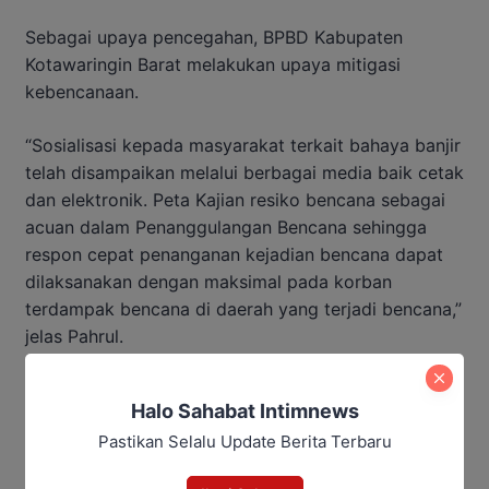
Sebagai upaya pencegahan, BPBD Kabupaten
Kotawaringin Barat melakukan upaya mitigasi
kebencanaan.
“Sosialisasi kepada masyarakat terkait bahaya banjir
telah disampaikan melalui berbagai media baik cetak
dan elektronik. Peta Kajian resiko bencana sebagai
acuan dalam Penanggulangan Bencana sehingga
respon cepat penanganan kejadian bencana dapat
dilaksanakan dengan maksimal pada korban
terdampak bencana di daerah yang terjadi bencana,”
jelas Pahrul.
Penulis: Yusro
Halo Sahabat Intimnews
Editor: Andrian
Pastikan Selalu Update Berita Terbaru
Baca Juga: