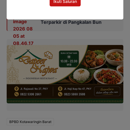
Ikuti Saluran
ASN Lamandau Ditemukan
Meninggal di Mobil yang
Terparkir di Pangkalan Bun
BPBD Kotawaringin Barat