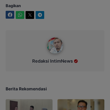
Bagikan
Facebook
WhatsApp
Twitter
Telegram
Redaksi IntimNews
Redaksi IntimNews
Berita Rekomendasi