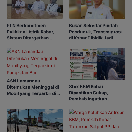
PLN Berkomitmen
Bukan Sekedar Pindah
Pulihkan Listrik Kobar,
Penduduk, Transmigrasi
Sistem Ditargetkan
di Kobar Dibidik Jadi
Normal 25 Agustus 2026
Pusat Ekonomi
ASN Lamandau
Stok BBM Kobar
Ditemukan Meninggal di
Dipastikan Cukup,
Mobil yang Terparkir di
Pemkab Ingatkan
Pangkalan Bun
Ancaman Pidana bagi
Penyalahgunaan