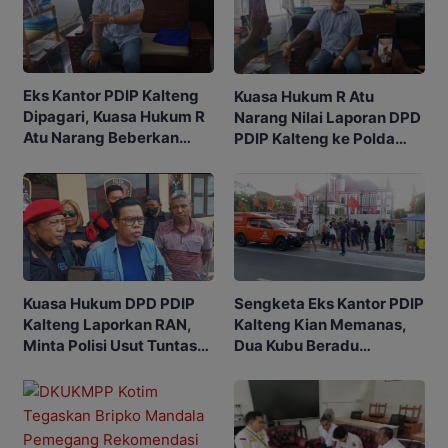
Eks Kantor PDIP Kalteng
Kuasa Hukum R Atu
Dipagari, Kuasa Hukum R
Narang Nilai Laporan DPD
Atu Narang Beberkan
PDIP Kalteng ke Polda
Alasannya
Kurang Tepat
Sengketa Eks Kantor PDIP
Kuasa Hukum DPD PDIP
Kalteng Kian Memanas,
Kalteng Laporkan RAN,
Dua Kubu Beradu
Minta Polisi Usut Tuntas
Argumentasi Hukum
Sengketa Eks Kantor