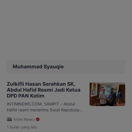
Muhammad Syauqie
Zulkifli Hasan Serahkan SK,
Abdul Hafid Resmi Jadi Ketua
DPD PAN Kotim
INTIMNEWS.COM, SAMPIT – Abdul
Hafid resmi menerima Surat Keputusan
(SK) sebagai Ketua DPD Partai Amanat
Intim News
Nasional (PAN) Kotawaringin Timur
1 bulan
yang lalu
(Kotim) dari Ketua Umum Dewan