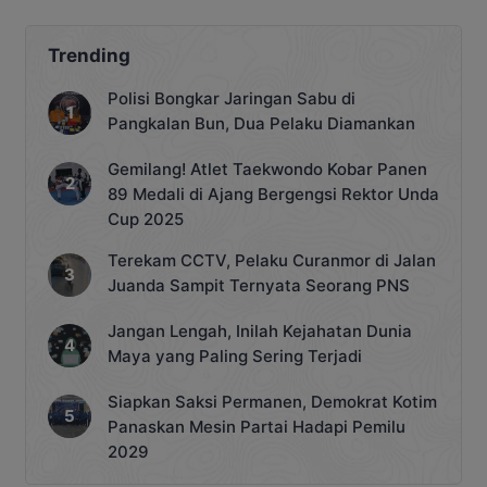
Pimpinan Pusat (DPP) PAN Zulkifli
Hasan. Penyerahan SK tersebut
dilakukan bersama para Ketua DPD
Trending
PAN se-Kalteng di Kantor DPP PAN,
Jakarta, Rabu 1 Juli 2026. Dengan
Polisi Bongkar Jaringan Sabu di
penyerahan SK ini, drama pemilihan […]
Pangkalan Bun, Dua Pelaku Diamankan
Gemilang! Atlet Taekwondo Kobar Panen
89 Medali di Ajang Bergengsi Rektor Unda
Cup 2025
Terekam CCTV, Pelaku Curanmor di Jalan
Juanda Sampit Ternyata Seorang PNS
Jangan Lengah, Inilah Kejahatan Dunia
Maya yang Paling Sering Terjadi
Siapkan Saksi Permanen, Demokrat Kotim
Panaskan Mesin Partai Hadapi Pemilu
2029