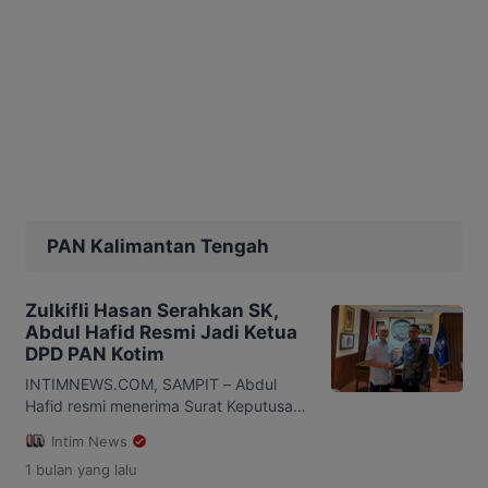
PAN Kalimantan Tengah
Zulkifli Hasan Serahkan SK,
Abdul Hafid Resmi Jadi Ketua
DPD PAN Kotim
INTIMNEWS.COM, SAMPIT – Abdul
Hafid resmi menerima Surat Keputusan
(SK) sebagai Ketua DPD Partai Amanat
Intim News
Nasional (PAN) Kotawaringin Timur
1 bulan
yang lalu
(Kotim) dari Ketua Umum Dewan