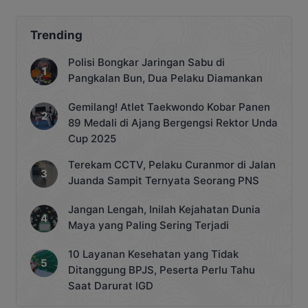
Pimpinan Pusat (DPP) PAN Zulkifli
Hasan. Penyerahan SK tersebut
dilakukan bersama para Ketua DPD
Trending
PAN se-Kalteng di Kantor DPP PAN,
Jakarta, Rabu 1 Juli 2026. Dengan
Polisi Bongkar Jaringan Sabu di
penyerahan SK ini, drama pemilihan […]
Pangkalan Bun, Dua Pelaku Diamankan
Gemilang! Atlet Taekwondo Kobar Panen
89 Medali di Ajang Bergengsi Rektor Unda
Cup 2025
Terekam CCTV, Pelaku Curanmor di Jalan
Juanda Sampit Ternyata Seorang PNS
Jangan Lengah, Inilah Kejahatan Dunia
Maya yang Paling Sering Terjadi
10 Layanan Kesehatan yang Tidak
Ditanggung BPJS, Peserta Perlu Tahu
Saat Darurat IGD