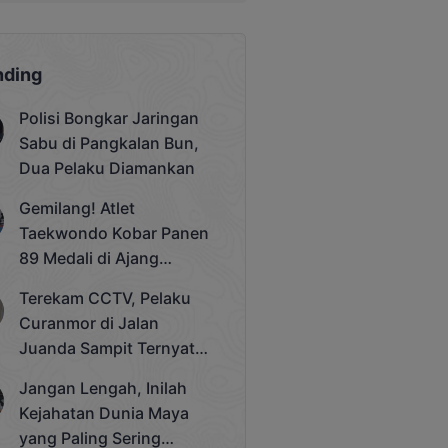
nding
Polisi Bongkar Jaringan
Sabu di Pangkalan Bun,
Dua Pelaku Diamankan
Gemilang! Atlet
Taekwondo Kobar Panen
89 Medali di Ajang
Bergengsi Rektor Unda
Terekam CCTV, Pelaku
Cup 2025
Curanmor di Jalan
Juanda Sampit Ternyata
Seorang PNS
Jangan Lengah, Inilah
Kejahatan Dunia Maya
yang Paling Sering