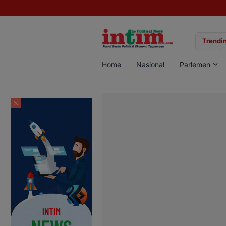
gan Sabu di Pangkalan Bun, Dua Pelaku Diamankan
Trendin
Home
Nasional
Parlemen