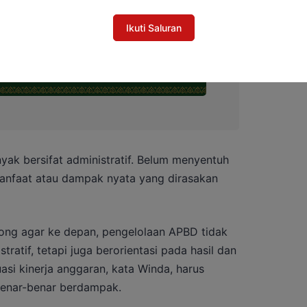
Ikuti Saluran
nyak bersifat administratif. Belum menyentuh
nfaat atau dampak nyata yang dirasakan
ong agar ke depan, pengelolaan APBD tidak
tratif, tetapi juga berorientasi pada hasil dan
asi kinerja anggaran, kata Winda, harus
enar-benar berdampak.