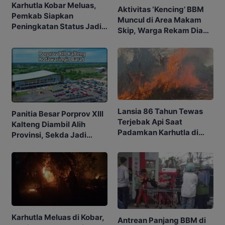
Karhutla Kobar Meluas,
Aktivitas ‘Kencing’ BBM
Pemkab Siapkan
Muncul di Area Makam
Peningkatan Status Jadi
Skip, Warga Rekam Diam-
Tanggap Darurat
diam
Lansia 86 Tahun Tewas
Panitia Besar Porprov Xlll
Terjebak Api Saat
Kalteng Diambil Alih
Padamkan Karhutla di
Provinsi, Sekda Jadi
Kebunnya
Ketua
Karhutla Meluas di Kobar,
Antrean Panjang BBM di