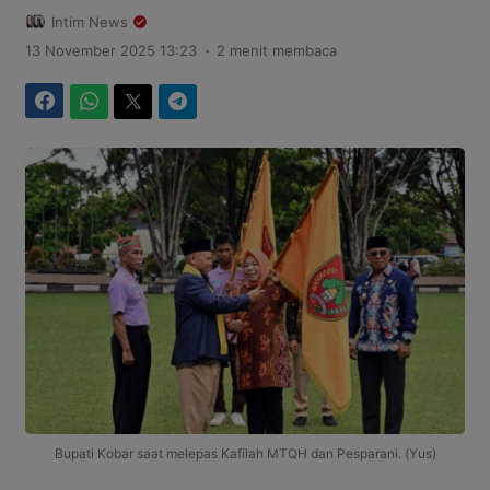
Intim News
.
13 November 2025 13:23
2 menit membaca
Facebook
WhatsApp
Twitter
Telegram
Bupati Kobar saat melepas Kafilah MTQH dan Pesparani. (Yus)