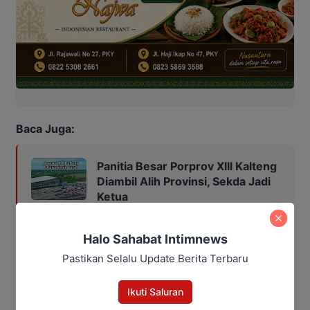
Baca Juga:
Panitia Besar Porprov Xlll Kalteng
Diambil Alih Provinsi, Sekda Jadi
Ketua
Halo Sahabat Intimnews
Pastikan Selalu Update Berita Terbaru
Bagikan
Ikuti Saluran
Facebook
WhatsApp
Twitter
Telegram