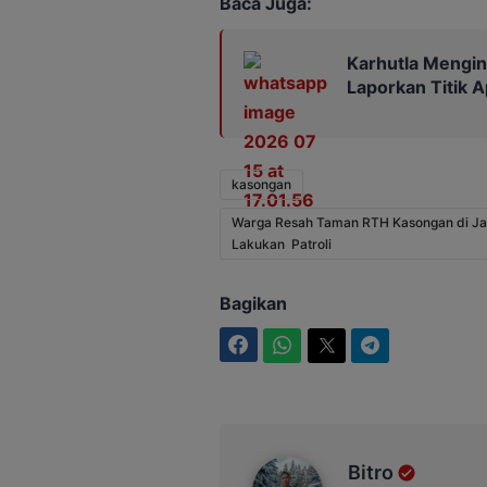
Baca Juga:
Karhutla Mengin
Laporkan Titik A
kasongan
Warga Resah Taman RTH Kasongan di Jaid
Lakukan Patroli
Bagikan
Facebook
WhatsApp
Twitter
Telegram
Bitro
Bitro