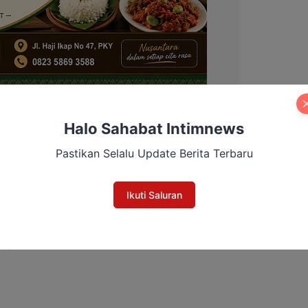
Halo Sahabat Intimnews
H ini yang sudah difasilitasi oleh
Pastikan Selalu Update Berita Terbaru
ak oleh orang-orang yang tidak bertangung
Ikuti Saluran
ng agar berhati-hati saat nongkrong malam
snya.