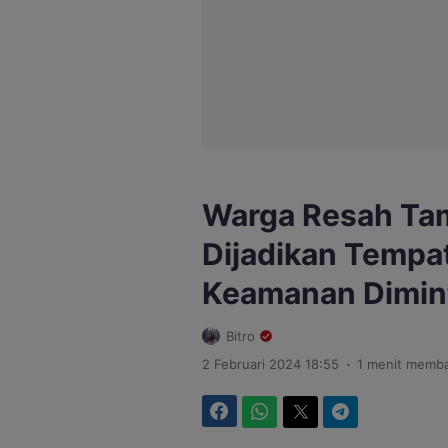
Warga Resah Ta
Dijadikan Tempat
Keamanan Dimint
Bitro
.
2 Februari 2024 18:55
1 menit memb
Facebook
WhatsApp
Twitter
Telegram