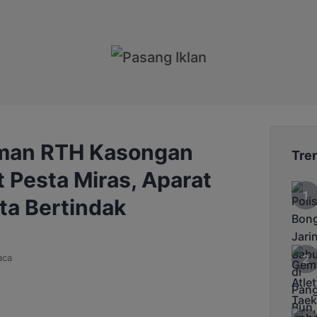
man RTH Kasongan
Tre
 Pesta Miras, Aparat
a Bertindak
aca