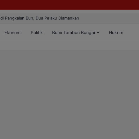
lang! Atlet Taekwondo Kobar Panen 89 Medali di Ajang Bergengsi Rek
Ekonomi
Politik
Bumi Tambun Bungai
Hukrim
Lif