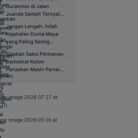
Cup 2025
Curanmor di Jalan
Juanda Sampit Ternyata
Seorang PNS
Jangan Lengah, Inilah
Kejahatan Dunia Maya
yang Paling Sering
Terjadi
Siapkan Saksi Permanen,
Demokrat Kotim
Panaskan Mesin Partai
Hadapi Pemilu 2029