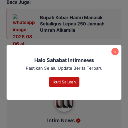
Baca Juga:
Bupati Kobar Hadiri Manasik
Sekaligus Lepas 250 Jamaah
Umrah Alkamila
Bagikan
Halo Sahabat Intimnews
Pastikan Selalu Update Berita Terbaru
Facebook
WhatsApp
Twitter
Telegram
Ikuti Saluran
Intim News
Intim News