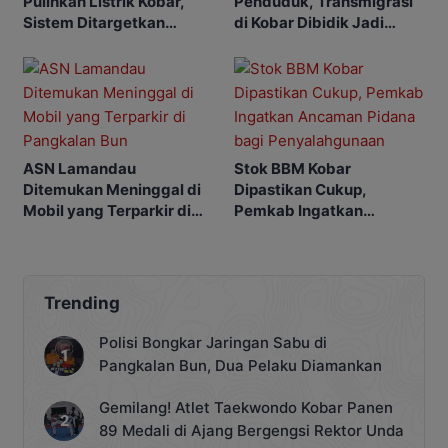
Pulihkan Listrik Kobar,
Penduduk, Transmigrasi
Sistem Ditargetkan
di Kobar Dibidik Jadi
Normal 25 Agustus 2026
Pusat Ekonomi
ASN Lamandau
Stok BBM Kobar
Ditemukan Meninggal di
Dipastikan Cukup,
Mobil yang Terparkir di
Pemkab Ingatkan
Pangkalan Bun
Ancaman Pidana bagi
Penyalahgunaan
Trending
Polisi Bongkar Jaringan Sabu di
Pangkalan Bun, Dua Pelaku Diamankan
Gemilang! Atlet Taekwondo Kobar Panen
89 Medali di Ajang Bergengsi Rektor Unda