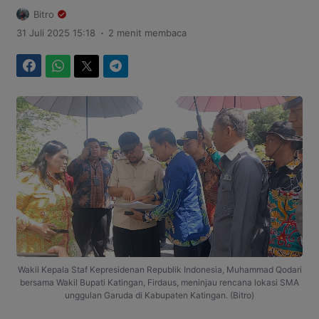
Bitro
.
31 Juli 2025 15:18
2 menit membaca
Facebook
WhatsApp
Twitter
Telegram
Wakil Kepala Staf Kepresidenan Republik Indonesia, Muhammad Qodari
bersama Wakil Bupati Katingan, Firdaus, meninjau rencana lokasi SMA
unggulan Garuda di Kabupaten Katingan. (Bitro)