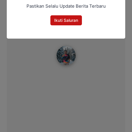
Pastikan Selalu Update Berita Terbaru
Bagikan
Ikuti Saluran
Facebook
WhatsApp
Twitter
Telegram
Bitro