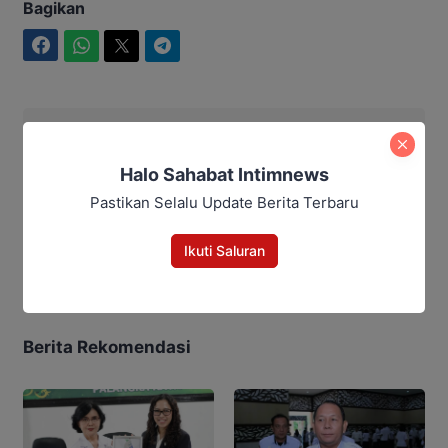
Bagikan
Facebook
WhatsApp
Twitter
Telegram
Maulana Kawit
Halo Sahabat Intimnews
Pastikan Selalu Update Berita Terbaru
Maulana Kawit
Ikuti Saluran
Berita Rekomendasi