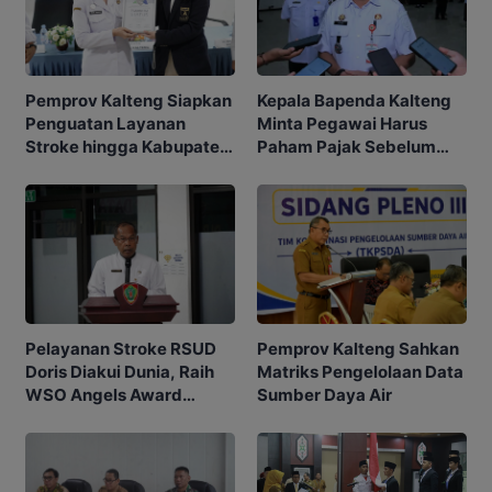
Kepala Bapenda Kalteng
Pemprov Kalteng Siapkan
Minta Pegawai Harus
Penguatan Layanan
Paham Pajak Sebelum
Stroke hingga Kabupaten
Edukasi Warga
dan Desa
Pemprov Kalteng Sahkan
Pelayanan Stroke RSUD
Matriks Pengelolaan Data
Doris Diakui Dunia, Raih
Sumber Daya Air
WSO Angels Award
Platinum