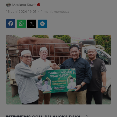
Maulana Kawit
.
16 Juni 2024 19:01
1 menit membaca
Facebook
WhatsApp
Twitter
Telegram