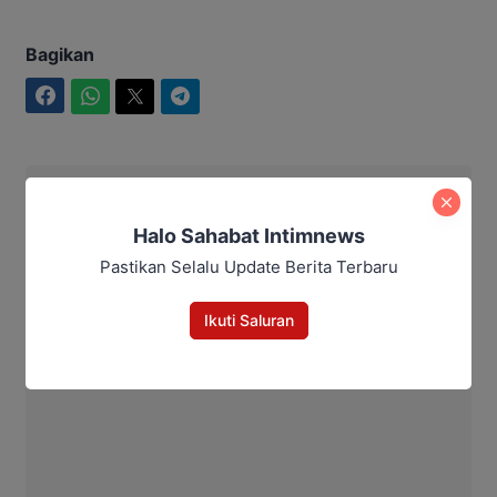
Bagikan
Facebook
WhatsApp
Twitter
Telegram
Maulana Kawit
Halo Sahabat Intimnews
Pastikan Selalu Update Berita Terbaru
Ikuti Saluran