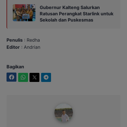
Gubernur Kalteng Salurkan
Ratusan Perangkat Starlink untuk
Sekolah dan Puskesmas
Penulis
: Redha
Editor
: Andrian
Bagikan
Facebook
WhatsApp
Twitter
Telegram
Maulana Kawit