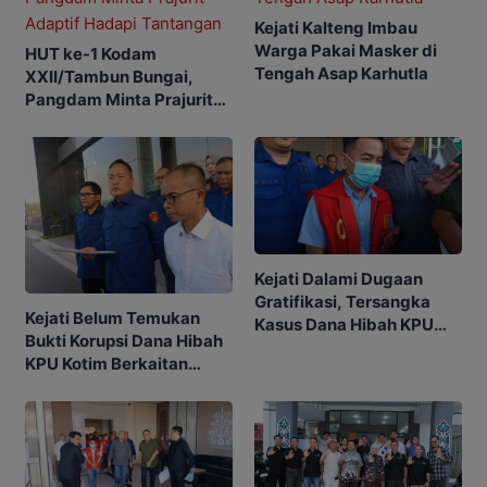
Kejati Kalteng Imbau
Warga Pakai Masker di
HUT ke-1 Kodam
Tengah Asap Karhutla
XXII/Tambun Bungai,
Pangdam Minta Prajurit
Adaptif Hadapi
Tantangan
Kejati Dalami Dugaan
Gratifikasi, Tersangka
Kejati Belum Temukan
Kasus Dana Hibah KPU
Bukti Korupsi Dana Hibah
Kotim Bisa Bertambah
KPU Kotim Berkaitan
dengan Pilkada