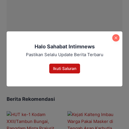
Halo Sahabat Intimnews
Pastikan Selalu Update Berita Terbaru
Aditya Lukmantoro
Ikuti Saluran
Berita Rekomendasi