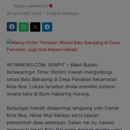
Aditya Lukmantoro
.
29 April 2021 13:09
2 menit membaca
Facebook
WhatsApp
Twitter
Telegram
INTIMNEWS.COM, SAMPIT – Wakil Bupati
Kotawaringin Timur (Kotim) Irawati mengunjungi
lokasi Batu Bakajang di Desa Pamalian Kecamatan
Kota Besi. Lokasi tersebut dinilai memiliki potensi
wisata baru di Bumi Habaring Hurung.
Kunjungan Irawati didapmingi langsung oleh Camat
Kota Besi, Ninuk Muji Rahayu serta jajaran
pemerintah desa setempat. Dalam hal itu, Irawati
menyusuri lokasi Batu Bakajang dengan medan yang